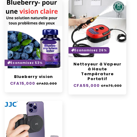
:
Économisez 26%
Économisez 53%
Nettoyeur à Vapeur
à Haute
Température
Blueberry vision
Portatif
Prix
CFA15,000
Prix
CFA32,000
Prix
CFA55,000
Prix
CFA75,000
habituel
soldé
habituel
soldé