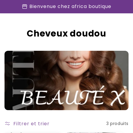
et
storefront
Bienvenue chez africa boutique
passer
au
contenu
C
Cheveux doudou
o
l
l
e
c
t
i
o
Filtrer et trier
3 produits
n