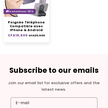
Économisez 35%
Poignée Téléphone
Compatible avec
IPhone & Android
Prix
CFA16,500
Prix
CFA25,500
habituel
soldé
Subscribe to our emails
Join our email list for exclusive offers and the
latest news.
E-mail